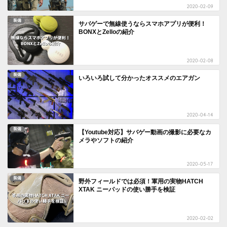
2020-02-09
装備
サバゲーで無線使うならスマホアプリが便利！
BONXとZelloの紹介
2020-02-08
装備
いろいろ試して分かったオススメのエアガン
2020-04-14
装備
【Youtube対応】サバゲー動画の撮影に必要なカ
メラやソフトの紹介
2020-05-17
装備
野外フィールドでは必須！軍用の実物HATCH
XTAK ニーパッドの使い勝手を検証
2020-02-02