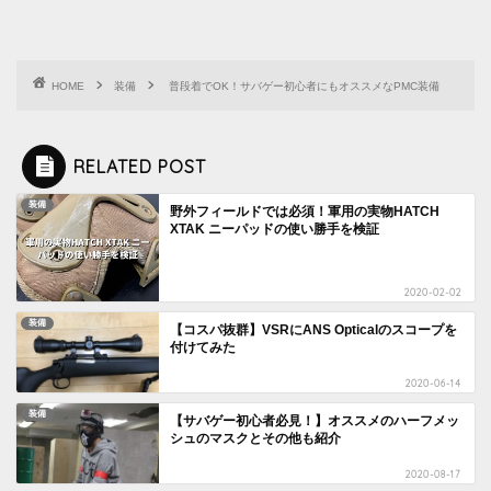
HOME
装備
普段着でOK！サバゲー初心者にもオススメなPMC装備
RELATED POST
装備
野外フィールドでは必須！軍用の実物HATCH
XTAK ニーパッドの使い勝手を検証
2020-02-02
装備
【コスパ抜群】VSRにANS Opticalのスコープを
付けてみた
2020-06-14
装備
【サバゲー初心者必見！】オススメのハーフメッ
シュのマスクとその他も紹介
2020-08-17