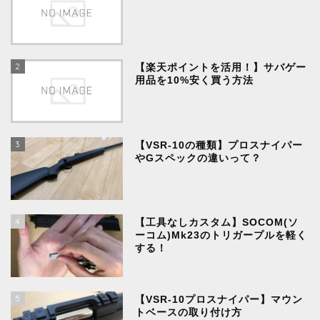
2
【楽天ポイントを活用！】サバゲー
用品を10%安く買う方法
3
【VSR-10の種類】プロスナイパー
やGスペックの違いって？
4
【工具なしカスタム】SOCOM(ソ
ーコム)Mk23のトリガープルを軽く
する！
5
【VSR-10プロスナイパー】マウン
トベースの取り付け方